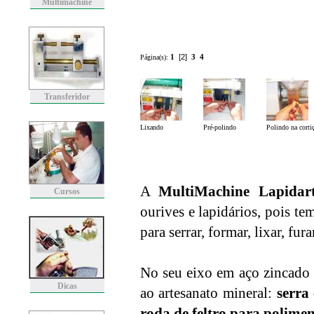
Multimachine
1
[2]
3
4
Página(s):
Transferidor
Lixando
Pré-polindo
Polindo na corti
A
MultiMachine Lapidar
Cursos
ourives e lapidários, pois te
para serrar, formar, lixar, fur
No seu eixo em aço zincado c
Dicas
ao artesanato mineral:
serra
roda de feltro para polime