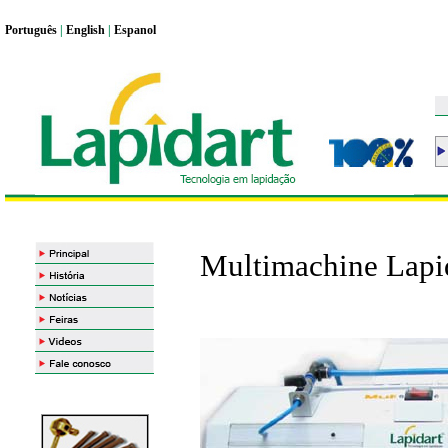
Portugu
ê
s
|
English
|
Espanol
Multimachine Lapi