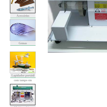
Acessórios
Gemas
Lapidador portátil
com tampo em
granito