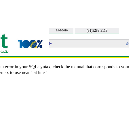
(31)3283-3118
8/08/2010
¡Ho
n error in your SQL syntax; check the manual that corresponds to you
yntax to use near '' at line 1