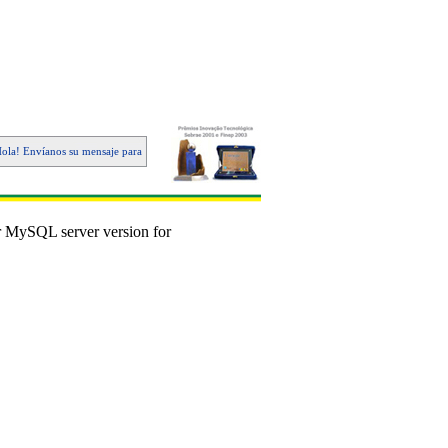
la! Envíanos su mensaje para lapidart@lapidart.com.br que vamos a enviarte un email con catálog
r MySQL server version for