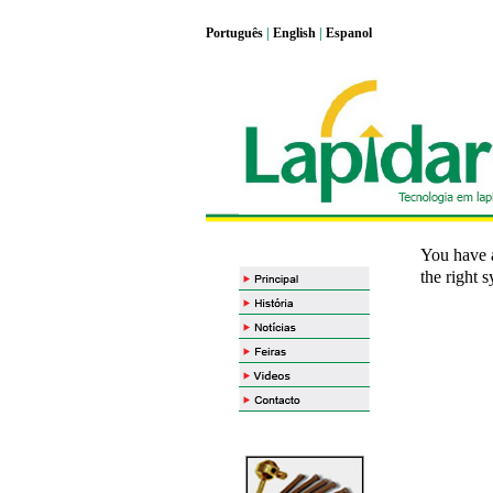
Portugu
ê
s
|
English
|
Espanol
You have a
the right s