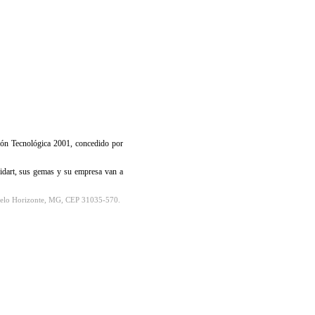
ción Tecnológica 2001, concedido por
pidart, sus gemas y su empresa van a
 Belo Horizonte, MG, CEP 31035-570.