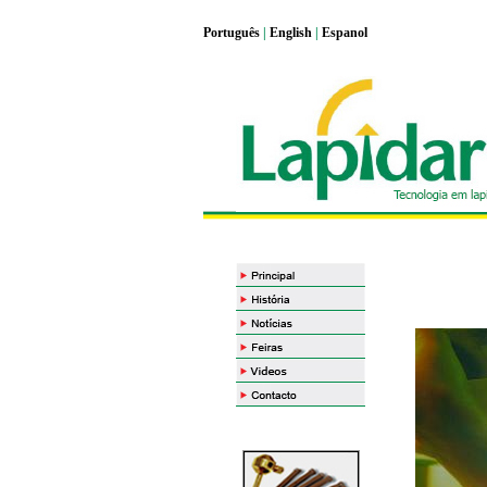
Portugu
ê
s
|
English
|
Espanol