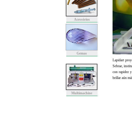
Acessórios
Gemas
Lapidart proy
Sebrae, instit
con rapidez y
brillar aún má
Multimachine