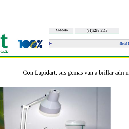
(31)3283-3118
7/08/2010
¡Hola! En
Con Lapidart, sus gemas van a brillar aún 