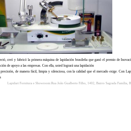
ectó, creó y fabricó la primera máquina de lapidación brasileña que ganó el premio de Inova
ución de apoyo a las empresas. Con ella, usted logrará una lapidación
 precisión, de manera fácil, limpia y silenciosa, con la calidad que el mercado exige. Con La
s
Lapidart Fornitura e Showroom:Rua João Gualberto Filho, 1402, Bairro Sagrada Família,