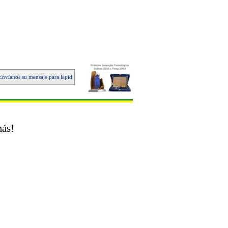
víanos su mensaje para lapidart@lapidart.com.br que vamos a enviarte un email con catálogos de 
más!