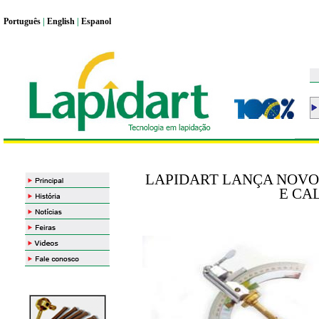
Portugu
ê
s
|
English
|
Espanol
LAPIDART LANÇA NOVO
E CA