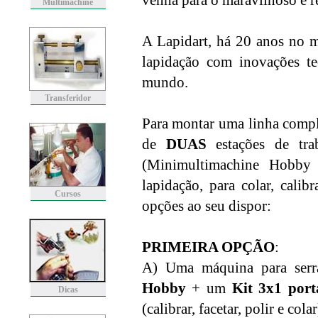
venha para o maravilhoso e r
Multimachine
A Lapidart, há 20 anos no m
lapidação com inovações te
mundo.
Transferidor
Para montar uma linha comple
de
DUAS
estações de tra
(Minimultimachine Hobby
lapidação, para colar, calib
Cursos
opções ao seu dispor:
PRIMEIRA OPÇÃO
:
A) Uma máquina para serr
Hobby
+ um
Kit 3x1 port
Dicas
(calibrar, facetar, polir e colar