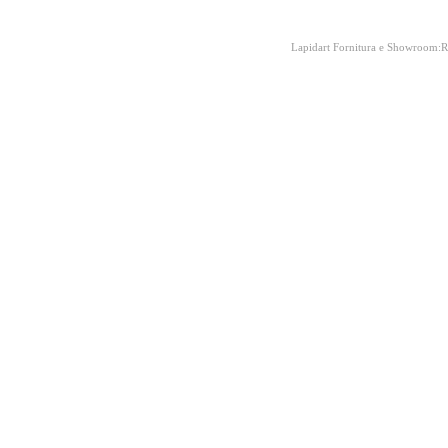
Lapidart Fornitura e Showroom:R