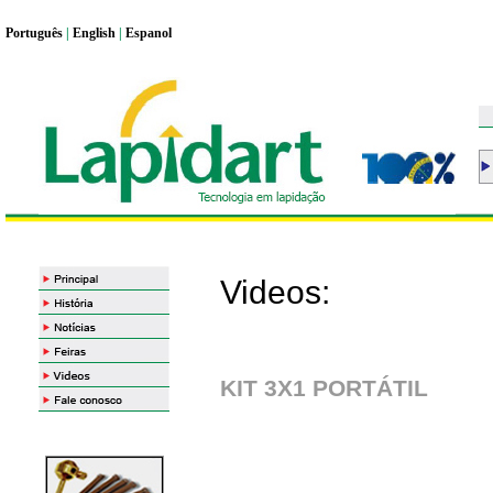
Portugu
ê
s
|
English
|
Espanol
Videos:
KIT 3X1 PORTÁTIL