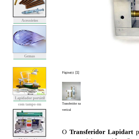
Acessórios
Gemas
[1]
Página(s):
Lapidador portátil
Transferidor na
com tampo em
vertical
granito
O
Transferidor Lapidart
pe