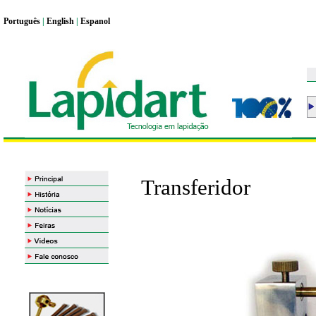
Portugu
ê
s
|
English
|
Espanol
Transferidor