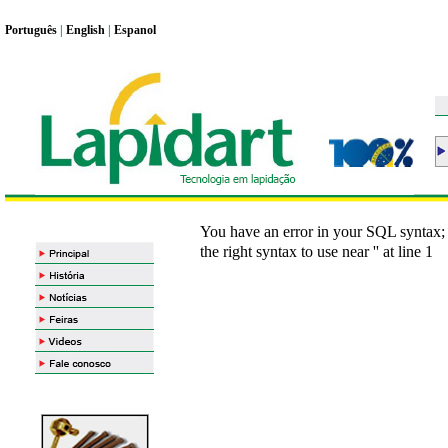
Portugu
ê
s
|
English
|
Espanol
You have an error in your SQL syntax;
the right syntax to use near '' at line 1